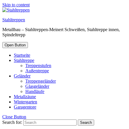
Skip to content
Stahltreppen
Metallbau – Stahltreppen-Meinert Schweißen, Stahltreppe innen,
Spindeltrepp
Open Button
Startseite
Stahltreppe
Treppenstufen
Außentreppe
Geländer
Treppengeländer
Glasgeländer
Handläufe
Metallzäune
Wintergarten
Garagentore
Close Button
Search for: